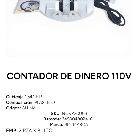
Abrir elemento multimedia 1 en una ventana modal
CONTADOR DE DINERO 110V
Cubicaje
:1.541 FT³
Composición:
PLASTICO
Origen:
CHINA
SKU:
NOVA-0003
Barcode:
7453049024101
Marca:
SIN MARCA
EMP
: 2 PZA X BULTO